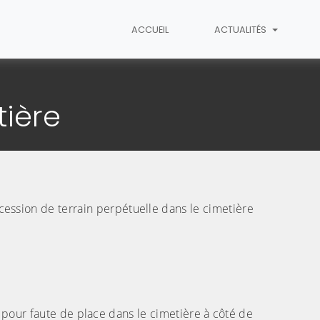
ACCUEIL
ACTUALITÉS
etière
ière
(C
oncession de terrain perpétuelle dans le cimetière
pour faute de place dans le cimetière à côté de