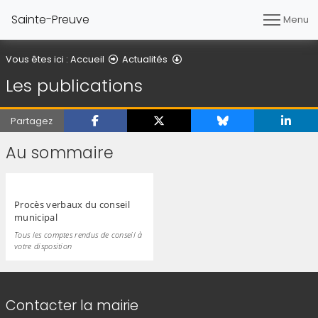
Sainte-Preuve
Menu
Les publications
Vous êtes ici :
Accueil
Actualités
Les publications
Partagez
Au sommaire
Procès verbaux du conseil
municipal
Tous les comptes rendus de conseil à
votre disposition
Informations de contact
Contacter la mairie