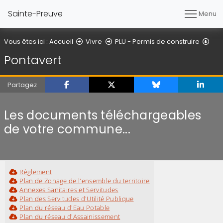
Sainte-Preuve
Menu
Pon
Vous êtes ici :
Accueil
Vivre
PLU - Permis de construire
Pontavert
Partagez
Les documents téléchargeables
de votre commune...
Règlement
Plan de Zonage de l'ensemble du territoire
Annexes Sanitaires et Servitudes
Plan des Servitudes d'Utilité Publique
Plan du réseau d'Eau Potable
Plan du réseau d'Assainissement